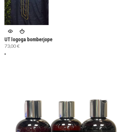
UT logoga bomberjope
73,00
€