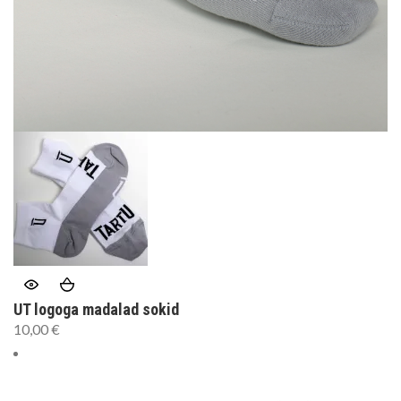
UT logoga madalad sokid
10,00
€