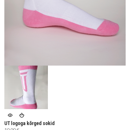
UT logoga kõrged sokid
10,00
€