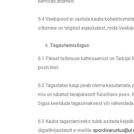
kehtivad andmed.
5.4 Veebipood ei vastuta kauba kohaletoimetami
viibimine on tingitud asjaoludest, mida Veebi
Tagastamisõigus
6.1 Pärast tellimuse kättesaamist on Tarbijal
posti teel.
6.2 Tagastatav kaup peab olema kasutamata, puh
mis on lubatud tavapäraselt füüsilises poes. K
õigus keelduda tagasimaksest või vähendada 
6.3 Kauba tagastamiseks tuleb esitada kirjali
digiallkirjastatult e-mailile
spordivarustus@ut.