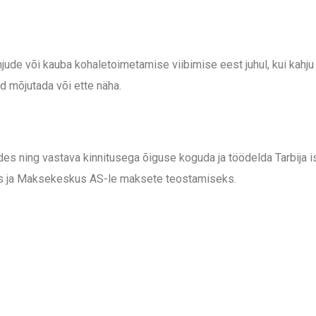
ahjude või kauba kohaletoimetamise viibimise eest juhul, kui kah
d mõjutada või ette näha.
es ning vastava kinnitusega õiguse koguda ja töödelda Tarbija
ks ja Maksekeskus AS-le maksete teostamiseks.