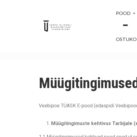
POOD
OSTUKO
Müügitingimuse
Veebipoe TÜASK E-pood (edaspidi Veebipood) 
Müügitingimuste kehtivus Tarbijale (e
1.1 Müügitingimused kehtivad pood.sport.ut.ee