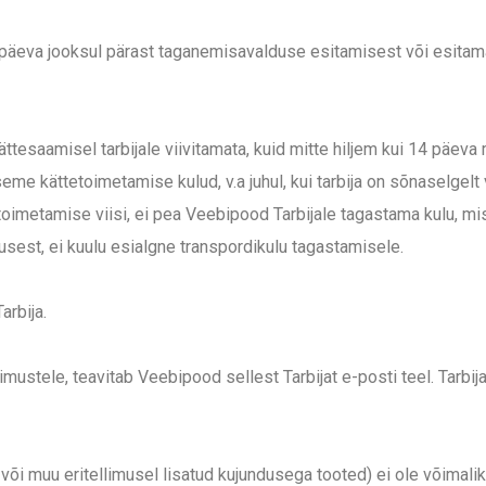
 päeva jooksul pärast taganemisavalduse esitamisest või esitama
saamisel tarbijale viivitamata, kuid mitte hiljem kui 14 päeva m
eme kättetoimetamise kulud, v.a juhul, kui tarbija on sõnaselgel
oimetamise viisi, ei pea Veebipood Tarbijale tagastama kulu, mi
musest, ei kuulu esialgne transpordikulu tagastamisele.
arbija.
imustele, teavitab Veebipood sellest Tarbijat e-posti teel. Tarbi
 või muu eritellimusel lisatud kujundusega tooted) ei ole võimal