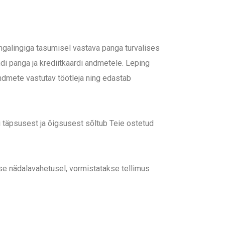
ngalingiga tasumisel vastava panga turvalises
di panga ja krediitkaardi andmetele. Leping
mete vastutav töötleja ning edastab
ni täpsusest ja õigsusest sõltub Teie ostetud
se nädalavahetusel, vormistatakse tellimus