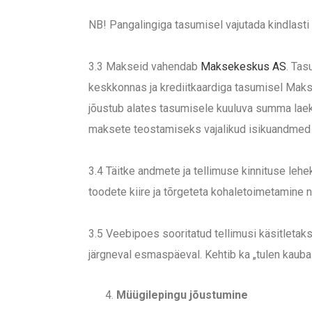
NB! Pangalingiga tasumisel vajutada kindlasti
3.3 Makseid vahendab
Maksekeskus AS
. Tas
keskkonnas ja krediitkaardiga tasumisel Maksek
jõustub alates tasumisele kuuluva summa lae
maksete teostamiseks vajalikud isikuandmed v
3.4 Täitke andmete ja tellimuse kinnituse lehe
toodete kiire ja tõrgeteta kohaletoimetamine 
3.5 Veebipoes sooritatud tellimusi käsitletak
järgneval esmaspäeval. Kehtib ka „tulen kaubale
Müügilepingu jõustumine