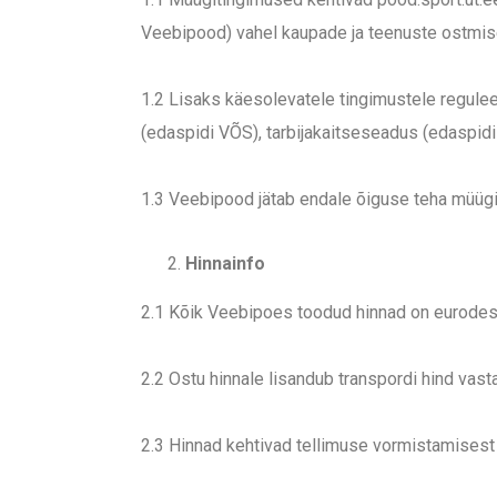
Veebipood) vahel kaupade ja teenuste ostmis
1.2 Lisaks käesolevatele tingimustele regule
(edaspidi VÕS), tarbijakaitseseadus (edaspidi 
1.3 Veebipood jätab endale õiguse teha müügi
Hinnainfo
2.1 Kõik Veebipoes toodud hinnad on eurodes
2.2 Ostu hinnale lisandub transpordi hind vastav
2.3 Hinnad kehtivad tellimuse vormistamisest 