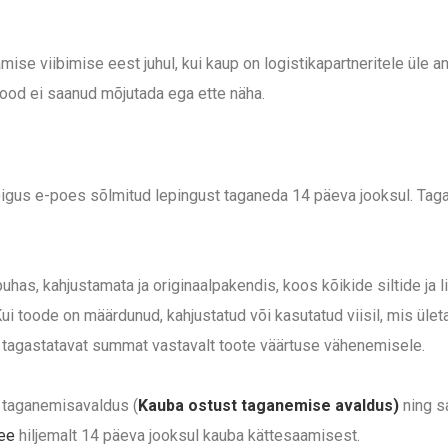
se viibimise eest juhul, kui kaup on logistikapartneritele üle an
pood ei saanud mõjutada ega ette näha.
 õigus e-poes sõlmitud lepingust taganeda 14 päeva jooksul. Taga
as, kahjustamata ja originaalpakendis, koos kõikide siltide ja l
ui toode on määrdunud, kahjustatud või kasutatud viisil, mis üle
tagastatavat summat vastavalt toote väärtuse vähenemisele.
k taganemisavaldus (
Kauba ostust taganemise avaldus)
ning s
ee
hiljemalt 14 päeva jooksul kauba kättesaamisest.