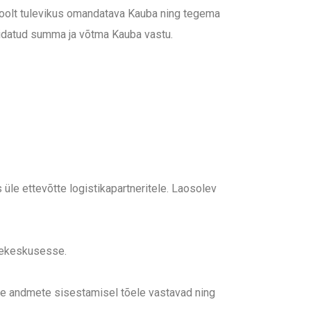
oolt tulevikus omandatava Kauba ning tegema
äidatud summa ja võtma Kauba vastu.
le ettevõtte logistikapartneritele. Laosolev
sekeskusesse.
ise andmete sisestamisel tõele vastavad ning