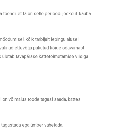
 tõendi, et ta on selle perioodi jooksul kauba
öödumisel, kõik tarbijalt lepingu alusel
t valinud ettevõtja pakutud kõige odavamast
s ületab tavapärase kättetoimetamise viisiga
jal on võimalus toode tagasi saada, kattes
ik tagastada ega ümber vahetada.