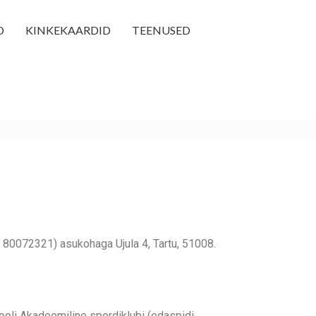
D
KINKEKAARDID
TEENUSED
80072321) asukohaga Ujula 4, Tartu, 51008.
kooli Akadeemiline spordiklubi (edaspidi