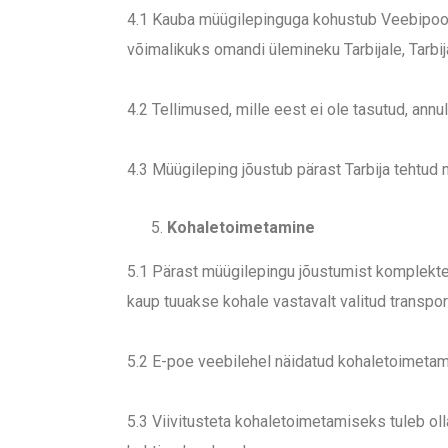
4.1 Kauba müügilepinguga kohustub Veebipood
võimalikuks omandi ülemineku Tarbijale, Tarb
4.2 Tellimused, mille eest ei ole tasutud, an
4.3 Müügileping jõustub pärast Tarbija teht
Kohaletoimetamine
5.1 Pärast müügilepingu jõustumist komplekte
kaup tuuakse kohale vastavalt valitud transpor
5.2 E-poe veebilehel näidatud kohaletoimeta
5.3 Viivitusteta kohaletoimetamiseks tuleb o