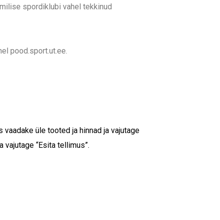
milise spordiklubi vahel tekkinud
l pood.sport.ut.ee.
 vaadake üle tooted ja hinnad ja vajutage
 vajutage “Esita tellimus”.