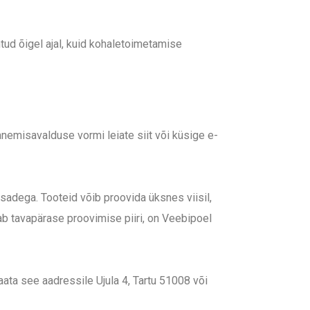
tud õigel ajal, kuid kohaletoimetamise
nemisavalduse vormi leiate siit või küsige e-
isadega. Tooteid võib proovida üksnes viisil,
tab tavapärase proovimise piiri, on Veebipoel
aata see aadressile Ujula 4, Tartu 51008 või