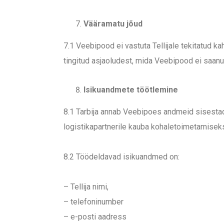
Vääramatu jõud
7.1 Veebipood ei vastuta Tellijale tekitatud k
tingitud asjaoludest, mida Veebipood ei saanu
Isikuandmete töötlemine
8.1 Tarbija annab Veebipoes andmeid sisestad
logistikapartnerile kauba kohaletoimetamise
8.2 Töödeldavad isikuandmed on:
– Tellija nimi,
– telefoninumber
– e-posti aadress