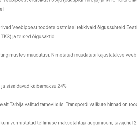
el.
erivad Veebipoest toodete ostmisel tekkivaid õigussuhteid Eest
TKS) ja teised õigusaktid.
tingimustes muudatusi. Nimetatud muudatusi kajastatakse veebil
 ja sisaldavad käibemaksu 24%.
alt Tarbija valitud tarneviisile. Transpordi valikute hinnad on too
kuni vormistatud tellimuse maksetähtaja aegumiseni, tavajuhul 24