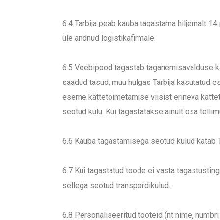
6.4 Tarbija peab kauba tagastama hiljemalt 14
üle andnud logistikafirmale.
6.5 Veebipood tagastab taganemisavalduse kätte
saadud tasud, muu hulgas Tarbija kasutatud es
eseme kättetoimetamise viisist erineva kättet
seotud kulu. Kui tagastatakse ainult osa telli
6.6 Kauba tagastamisega seotud kulud katab T
6.7 Kui tagastatud toode ei vasta tagastusting
sellega seotud transpordikulud.
6.8 Personaliseeritud tooteid (nt nime, numbri