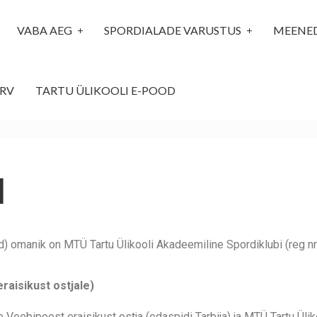
VABA AEG
SPORDIALADE VARUSTUS
MEENE
RV
TARTU ÜLIKOOLI E-POOD
d
omanik on MTÜ Tartu Ülikooli Akadeemiline Spordiklubi (reg nr 
raisikust ostjale)
 Veebipoest eraisikust ostja (edaspidi Tarbija) ja MTÜ Tartu Üli