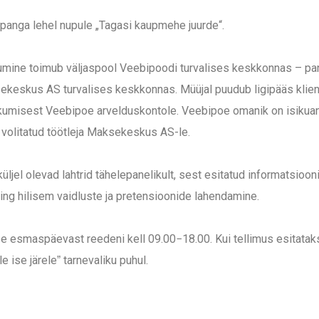
 panga lehel nupule „Tagasi kaupmehe juurde“.
umine toimub väljaspool Veebipoodi turvalises keskkonnas – pa
eskus AS turvalises keskkonnas. Müüjal puudub ligipääs klien
kumisest Veebipoe arvelduskontole. Veebipoe omanik on isikuand
olitatud töötleja Maksekeskus AS-le.
küljel olevad lahtrid tähelepanelikult, sest esitatud informatsioo
ning hilisem vaidluste ja pretensioonide lahendamine.
se esmaspäevast reedeni kell 09.00−18.00. Kui tellimus esitatak
 ise järeleˮ tarnevaliku puhul.