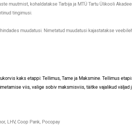
uste muutmist, kohaldatakse Tarbija ja MTÜ Tartu Ülikooli Akadee
tinud tingimusi.
hindades muudatusi. Nimetatud muudatusi kajastatakse veebilehe
korvis kaks etappi: Tellimus, Tarne ja Maksmine. Tellimus etapis
etamise viis, valige sobiv maksmisviis, täitke vajalikud väljad ja
nor, LHV, Coop Pank, Pocopay