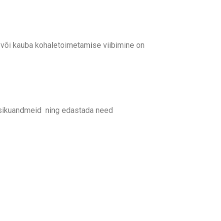
ju või kauba kohaletoimetamise viibimine on
 isikuandmeid ning edastada need