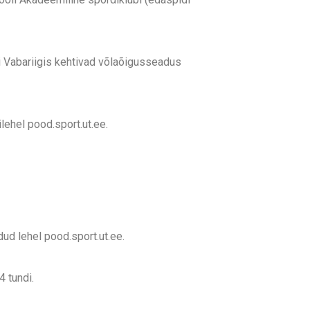
i Vabariigis kehtivad võlaõigusseadus
ehel pood.sport.ut.ee.
dud lehel pood.sport.ut.ee.
 tundi.