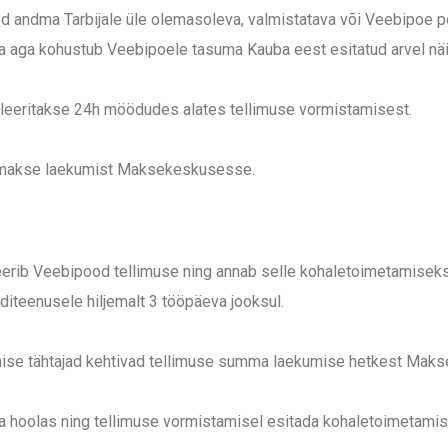
 andma Tarbijale üle olemasoleva, valmistatava või Veebipoe p
ija aga kohustub Veebipoele tasuma Kauba eest esitatud arvel n
nulleeritakse 24h möödudes alates tellimuse vormistamisest.
ud makse laekumist Maksekeskusesse.
erib Veebipood tellimuse ning annab selle kohaletoimetamiseks ü
diteenusele hiljemalt 3 tööpäeva jooksul.
mise tähtajad kehtivad tellimuse summa laekumise hetkest Mak
lla hoolas ning tellimuse vormistamisel esitada kohaletoimetam