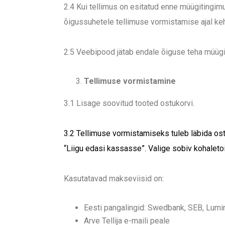
2.4 Kui tellimus on esitatud enne müügitingim
õigussuhetele tellimuse vormistamise ajal keh
2.5 Veebipood jätab endale õiguse teha müügi
Tellimuse vormistamine
3.1 Lisage soovitud tooted ostukorvi.
3.2 Tellimuse vormistamiseks tuleb läbida ostu
“Liigu edasi kassasse”. Valige sobiv kohaletoim
Kasutatavad makseviisid on:
Eesti pangalingid: Swedbank, SEB, Lumi
Arve Tellija e-maili peale