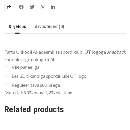
Kirjeldus
Arvustused (0)
Tartu Ülikooli Akadeemilise spordiklubi UT logoga
snapback
cap
ehk sirge nokaga müts
.
Viie paneeliga
Ees 3D tikandiga spordiklubi UT logo
Reguleeritava suurusega
Materjal: 98% puuvill, 2% elastaan
Related products