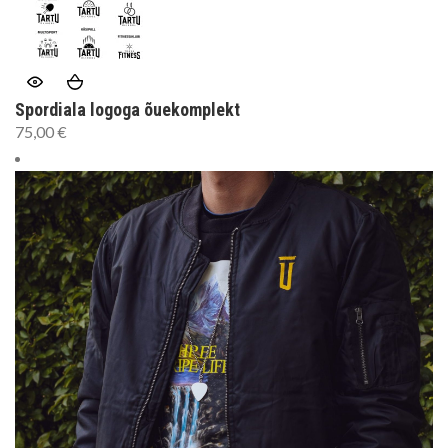
Spordiala logoga õuekomplekt
75,00
€