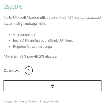
25,00
€
Tartu Ülikooli Akadeemilise spordiklubi UT logoga
snapback
cap
ehk sirge nokaga müts
.
Viie paneeliga
Ees 3D tikandiga spordiklubi UT logo
Reguleeritava suurusega
Materjal: 98% puuvill, 2% elastaan
3D tikandiga UT nokamüts kogus
Quantity:
Categories:
Müts
,
TÜASK
,
UT logo
,
Vaba aeg