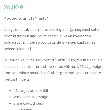
26,00
€
Kootud tutimüts “Tartu”
Lisage oma talvisele riietusele elegantsi ja mugavust selle
kootud tutimütsiga. Mütsi materjaliks on kvaliteetne
polüakrüül, mis tagab soojustunde ja kerge, kuid samas
pehme tekstuuri.
Mütsil on kaunilt sisse kootud “Tartu” logo, mis lisab sellele
ainulaadset iseloomu ja stiliseeritud välimust. Must ja valge
kombinatsioon muudab mütsi kergesti sobivaks erinevate
riietusstiilidega.
Materjal: polüakrüül
Värvid: must ja valge
Sisse kootud logo
Üks suurus