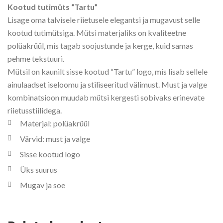
Kootud tutimüts “Tartu”
Lisage oma talvisele riietusele elegantsi ja mugavust selle
kootud tutimütsiga. Mütsi materjaliks on kvaliteetne
polüakrüül, mis tagab soojustunde ja kerge, kuid samas
pehme tekstuuri.
Mütsil on kaunilt sisse kootud “Tartu” logo, mis lisab sellele
ainulaadset iseloomu ja stiliseeritud välimust. Must ja valge
kombinatsioon muudab mütsi kergesti sobivaks erinevate
riietusstiilidega.
Materjal: polüakrüül
Värvid: must ja valge
Sisse kootud logo
Üks suurus
Mugav ja soe