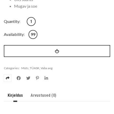
Mugav ja soe
Tutimüts "Tartu" kogus
Quantity:
Availability:
99
Categories:
Müts
,
TÜASK
,
Vaba aeg
Kirjeldus
Arvustused (0)