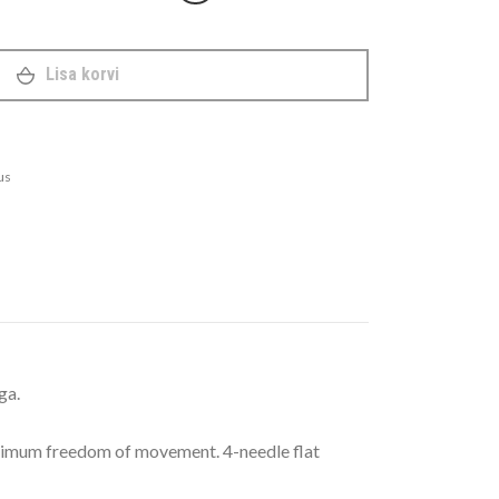
Lisa korvi
us
ga.
aximum freedom of movement. 4-needle flat