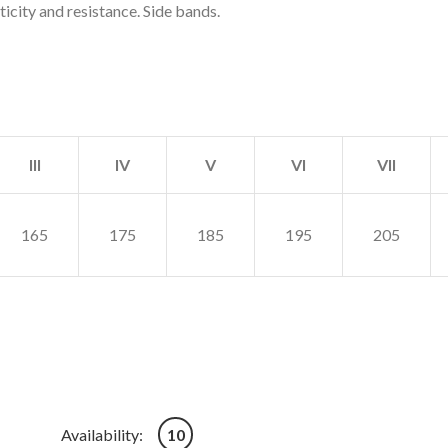
city and resistance. Side bands.
III
IV
V
VI
VII
165
175
185
195
205
mbinesoon kogus
Availability:
10