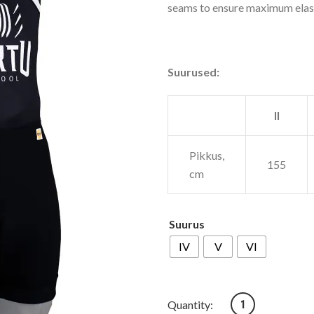
seams to ensure maximum elasti
Suurused:
II
Pikkus,
155
cm
Suurus
IV
V
VI
TÜASK sõudmise ko
Quantity: