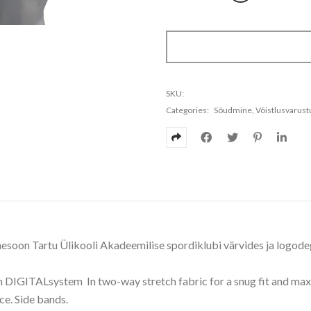
SKU:
Categories:
Sõudmine
,
Võistlusvarust
soon Tartu Ülikooli Akadeemilise spordiklubi värvides ja logode
 in DIGITALsystem In two-way stretch fabric for a snug fit and m
ce. Side bands.