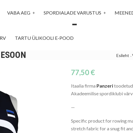
VABA AEG
SPORDIALADE VARUSTUS
MEENE
RV
TARTU ÜLIKOOLI E-POOD
NESOON
Esileht
77,50
€
Itaalia firma
Panzeri
toodetud
Akadeemilise spordiklubi värv
—
Specific product for rowing m
stretch fabric for a snug fit