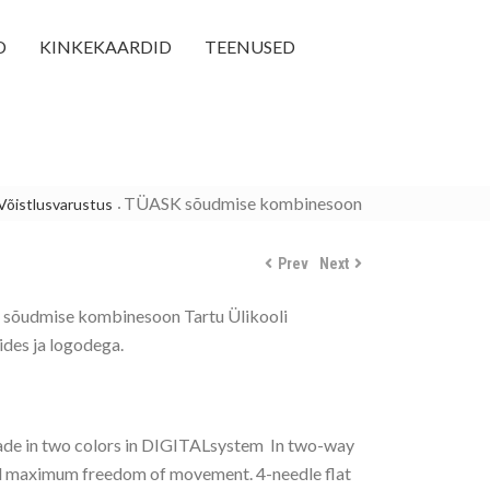
D
KINKEKAARDID
TEENUSED
TÜASK sõudmise kombinesoon
Võistlusvarustus
Prev
Next
 sõudmise kombinesoon Tartu Ülikooli
ides ja logodega.
ade in two colors in DIGITALsystem In two-way
 and maximum freedom of movement. 4-needle flat