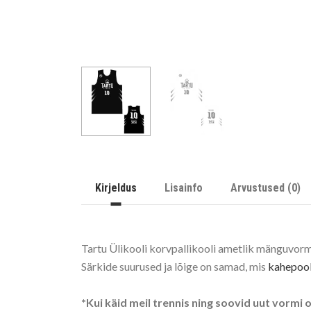
Kirjeldus
Lisainfo
Arvustused (0)
Tartu Ülikooli korvpallikooli ametlik mänguvorm
Särkide suurused ja lõige on samad, mis
kahepool
*Kui käid meil trennis ning soovid uut vormi o