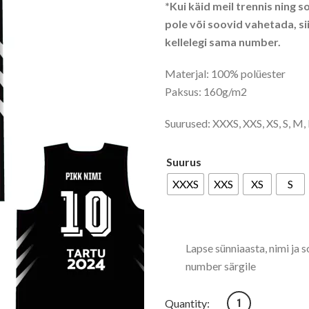
*Kui käid meil trennis ning 
pole või soovid vahetada, sii
kellelegi sama number.
Materjal: 100% polüester
Paksus: 160g/m2
Suurused: XXXS, XXS, XS, S, M, 
Suurus
XXXS
XXS
XS
S
Lapse sünniaasta, nimi ja 
number särgile
Võistlusvormi kahepo
Quantity: