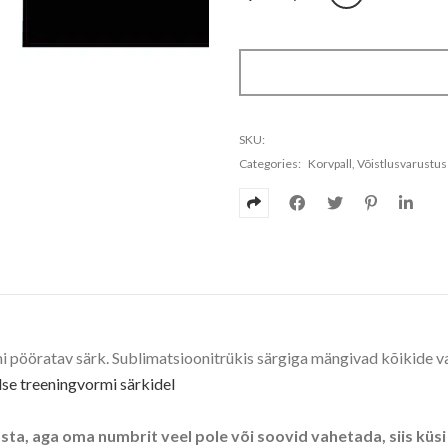
SKU:
Categories:
Korvpall
,
Võistlusvarustus
i pööratav särk. Sublimatsioonitrükis särgiga mängivad kõikide v
se treeningvormi särkidel
sta, aga oma numbrit veel pole või soovid vahetada, siis küsi t