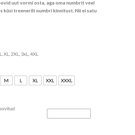
soovid uut vormi osta, aga oma numbrit veel
s küsi treenerilt numbri kinnitust. Nii ei satu
L, XL, 2XL, 3xL, 4XL
M
L
XL
XXL
XXXL
soovitud
olne särk (kõik vanused) kogus