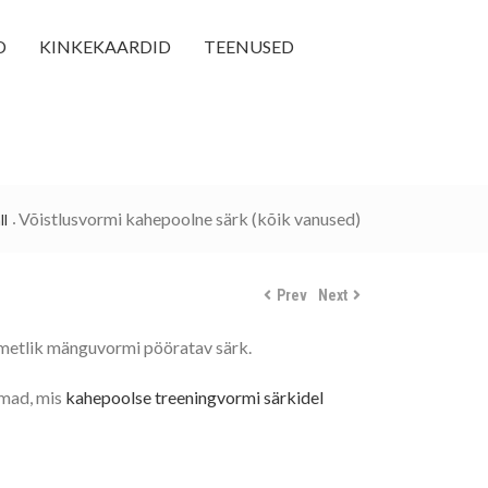
D
KINKEKAARDID
TEENUSED
Võistlusvormi kahepoolne särk (kõik vanused)
ll
Prev
Next
 ametlik mänguvormi pööratav särk.
amad, mis
kahepoolse treeningvormi särkidel