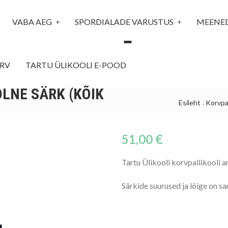
VABA AEG
SPORDIALADE VARUSTUS
MEENE
RV
TARTU ÜLIKOOLI E-POOD
LNE SÄRK (KÕIK
Esileht
Korvpa
51,00
€
Tartu Ülikooli korvpallikooli
Särkide suurused ja lõige on s