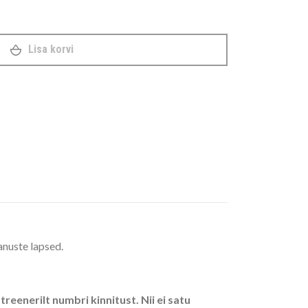
Lisa korvi
anuste lapsed.
reenerilt numbri kinnitust. Nii ei satu