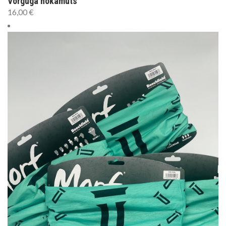
Võrguga nokamüts
16,00
€