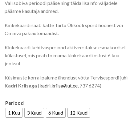
Vali sobiva perioodi pääse ning täida lisainfo väljadele
pääsme kasutaja andmed.
Kinkekaardi saab kätte Tartu Ülikooli spordihoonest või
Omniva pakiautomaadist.
Kinkekaardi kehtivusperiood aktiveeritakse esmakordsel
külastusel, mis peab toimuma kinkekaardi ostust 6 kuu
jooksul.
Küsimuste korral palume ühendust võtta Tervisespordi juhi
Kadri Kriisaga
(
kadri.kriisa@ut.ee
, 737 6274)
Periood
1 Kuu
3 Kuud
6 Kuud
12 Kuud