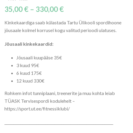
35,00
€
–
330,00
€
Kinkekaardiga saab külastada Tartu Ülikooli spordihoone
jõusaale kolmel korrusel kogu valitud perioodi ulatuses.
Jõusaali kinkekaardid:
Jõusaali kuupääse 35€
3 kuud 95€
6 kuud 175€
12 kuud 330€
Rohkem infot tunniplaani, treenerite ja muu kohta leiab
TÜASK Tervisespordi kodulehelt –
https://sport.ut.ee/fitnessiklubi/
_____________________________________________________________