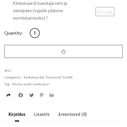
Kinkekaardi kasutaja nimi ja
sünnipäev (vajalik pääsme
vormistamiseks)
*
Jõusaali kinkekaardid kogus
Quantity:
SKU:
Categories:
Kinkekaardid
,
Teenused
,
TÜASK
Tag:
Musta reede soodustus!
Kirjeldus
Lisainfo
Arvustused (0)