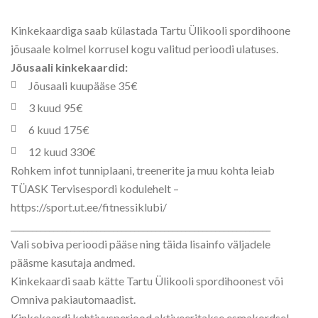
Kinkekaardiga saab külastada Tartu Ülikooli spordihoone
jõusaale kolmel korrusel kogu valitud perioodi ulatuses.
Jõusaali kinkekaardid:
Jõusaali kuupääse 35€
3 kuud 95€
6 kuud 175€
12 kuud 330€
Rohkem infot tunniplaani, treenerite ja muu kohta leiab
TÜASK Tervisespordi kodulehelt –
https://sport.ut.ee/fitnessiklubi/
_____________________________________________________________
Vali sobiva perioodi pääse ning täida lisainfo väljadele
pääsme kasutaja andmed.
Kinkekaardi saab kätte Tartu Ülikooli spordihoonest või
Omniva pakiautomaadist.
Kinkekaardi kehtivusperiood aktiveeritakse esmakordsel