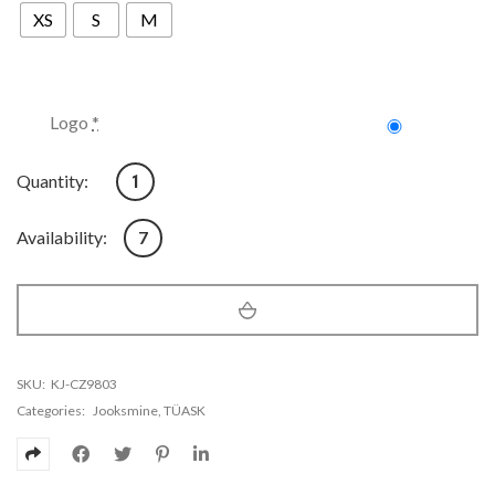
XS
S
M
Logo
*
Naiste trennipüksid Nike 365 Tight Crop kogus
Quantity:
Availability:
7
SKU:
KJ-CZ9803
Categories:
Jooksmine
,
TÜASK