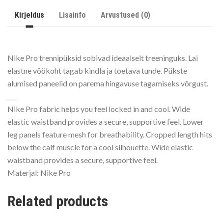
Kirjeldus
Lisainfo
Arvustused (0)
Nike Pro trennipüksid sobivad ideaalselt treeninguks. Lai
elastne vöökoht tagab kindla ja toetava tunde. Pükste
alumised paneelid on parema hingavuse tagamiseks võrgust.
___
Nike Pro fabric helps you feel locked in and cool. Wide
elastic waistband provides a secure, supportive feel. Lower
leg panels feature mesh for breathability. Cropped length hits
below the calf muscle for a cool silhouette. Wide elastic
waistband provides a secure, supportive feel.
Materjal: Nike Pro
Related products