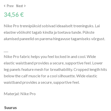
Prev
Next
34,56
€
Nike Pro trennipüksid sobivad ideaalselt treeninguks. Lai
elastne vöökoht tagab kindla ja toetava tunde. Pükste
alumised paneelid on parema hingavuse tagamiseks võrgust.
___
Nike Pro fabric helps you feel locked in and cool. Wide
elastic waistband provides a secure, supportive feel. Lower
leg panels feature mesh for breathability. Cropped length hits
below the calf muscle for a cool silhouette. Wide elastic
waistband provides a secure, supportive feel.
Materjal: Nike Pro
Suurus