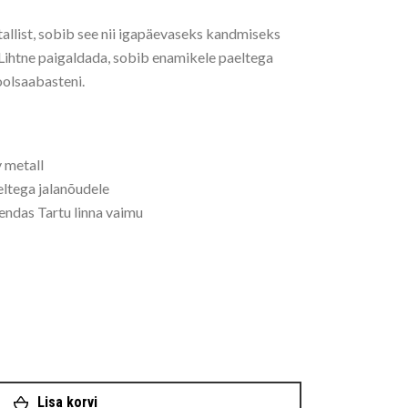
allist, sobib see nii igapäevaseks kandmiseks
 Lihtne paigaldada, sobib enamikele paeltega
oolsaabasteni.
v metall
eltega jalanõudele
 endas Tartu linna vaimu
r "TARTU" kogus
Lisa korvi