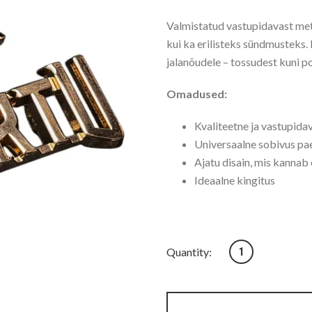
Valmistatud vastupidavast met
kui ka erilisteks sündmusteks.
jalanõudele – tossudest kuni p
Omadused:
Kvaliteetne ja vastupida
Universaalne sobivus pa
Ajatu disain, mis kannab
Ideaalne kingitus
Jalatsite aksessuaa
Quantity: