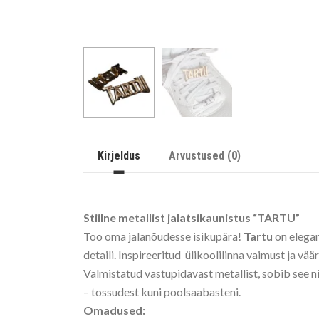
Kirjeldus
Arvustused (0)
Stiilne metallist jalatsikaunistus “TARTU”
Too oma jalanõudesse isikupära!
Tartu
on elegan
detaili. Inspireeritud ülikoolilinna vaimust ja vää
Valmistatud vastupidavast metallist, sobib see n
– tossudest kuni poolsaabasteni.
Omadused: