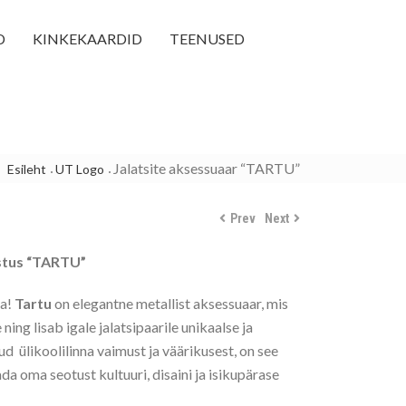
D
KINKEKAARDID
TEENUSED
Jalatsite aksessuaar “TARTU”
Esileht
UT Logo
Prev
Next
nistus “TARTU”
ra!
Tartu
on elegantne metallist aksessuaar, mis
ing lisab igale jalatsipaarile unikaalse ja
tud ülikoolilinna vaimust ja väärikusest, on see
ada oma seotust kultuuri, disaini ja isikupärase