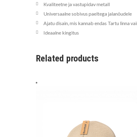
Kvaliteetne ja vastupidav metall
Universaalne sobivus paeltega jalanõudele
Ajatu disain, mis kannab endas Tartu linna va
Ideaalne kingitus
Related products