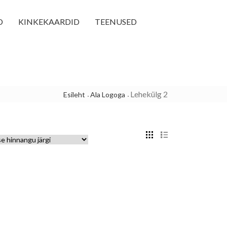
D
KINKEKAARDID
TEENUSED
Lehekülg 2
Esileht
Ala Logoga