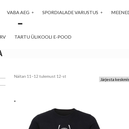
VABA AEG
SPORDIALADE VARUSTUS
MEENE
RV
TARTU ÜLIKOOLI E-POOD
A
Sorted
Näitan 11–12 tulemust 12-st
by
average
rating