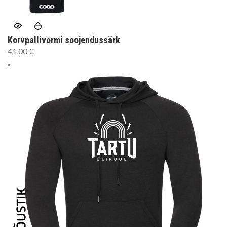
Korvpallivormi soojendussärk
41,00
€