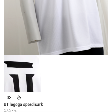
UT logoga spordisärk
17,57
€