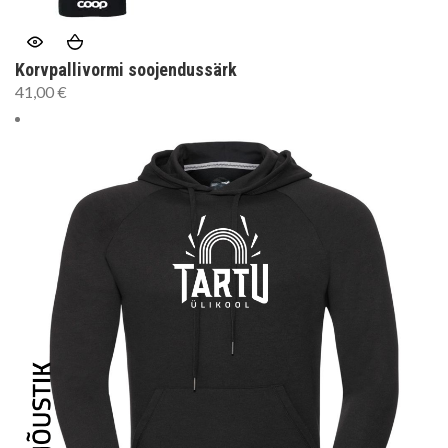
Korvpallivormi soojendussärk
41,00
€