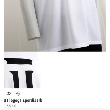
UT logoga spordisärk
17,57
€