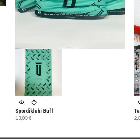
Spordiklubi Buff
Tä
13,00
€
2,