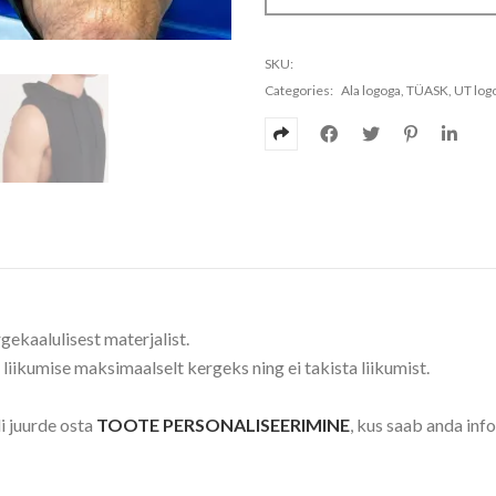
SKU:
Categories:
Ala logoga
,
TÜASK
,
UT log
gekaalulisest materjalist.
iikumise maksimaalselt kergeks ning ei takista liikumist.
di juurde osta
TOOTE PERSONALISEERIMINE
, kus saab anda inf