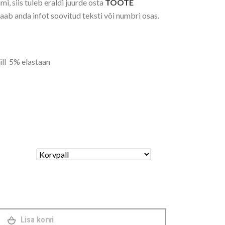
mi, siis tuleb eraldi juurde osta
TOOTE
saab anda infot soovitud teksti või numbri osas.
ll 5% elastaan
eta pusa kogus
Lisa korvi