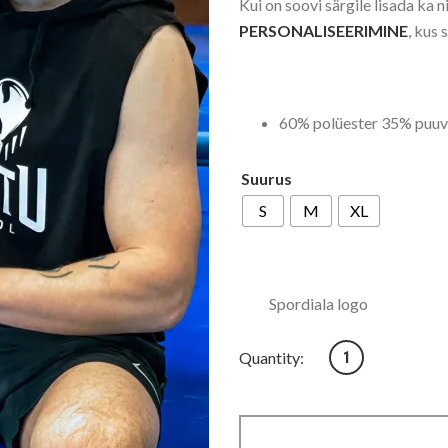
Kui on soovi särgile lisada ka ni
PERSONALISEERIMINE
, kus 
60% polüester 35% puuvi
Suurus
S
M
XL
Spordiala logo
Ala logoga varrukat
Quantity: