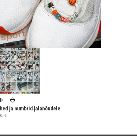
hed ja numbrid jalanõudele
00
€