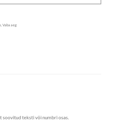
o
,
Vaba aeg
ot soovitud teksti või numbri osas.