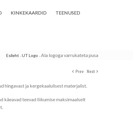
D
KINKEKAARDID
TEENUSED
Ala logoga varrukateta pusa
Esileht
UT Logo
Prev
Next
d hingavast ja kergekaalulisest materjalist.
ad käeavad teevad liikumise maksimaalselt
t.