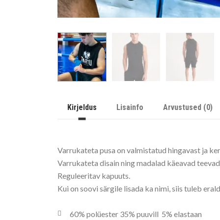
Kirjeldus
Lisainfo
Arvustused (0)
Varrukateta pusa on valmistatud hingavast ja ker
Varrukateta disain ning madalad käeavad teevad l
Reguleeritav kapuuts.
Kui on soovi särgile lisada ka nimi, siis tuleb eral
60% polüester 35% puuvill 5% elastaan