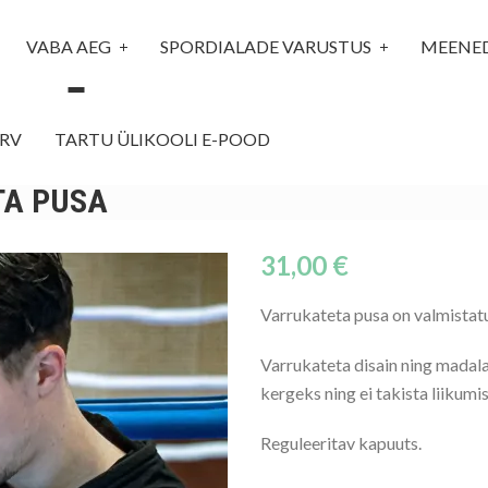
VABA AEG
SPORDIALADE VARUSTUS
MEENE
RV
TARTU ÜLIKOOLI E-POOD
TA PUSA
31,00
€
Varrukateta pusa on valmistatu
Varrukateta disain ning madal
kergeks ning ei takista liikumis
Reguleeritav kapuuts.